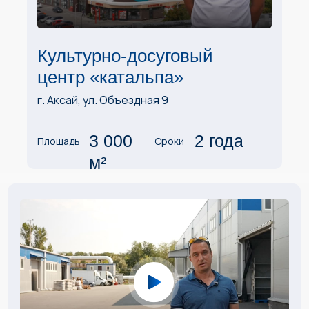
Культурно-досуговый
центр «катальпа»
г. Аксай, ул. Объездная 9
3 000
2 года
Площадь
Сроки
м²
1:30
2 склада, административно-
бытовой корпус и гаражные
помещения для