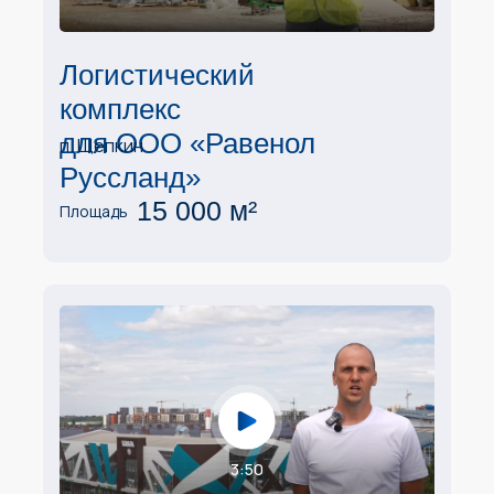
Логистический
комплекс
для ООО «Равенол
п. Щепкин
Руссланд»
15 000 м²
Площадь
3:50