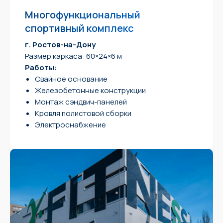
+7 (988) 530 - 11 - 78
Светлана
Многофункциональный
office_logistikstroy@mail.ru
спортивный комплекс
г. Ростов-на-Дону
Режим работы
Размер каркаса: 60×24×6 м
Работы:
пн-пт 8:30-17:30
Свайное основание
Железобетонные конструкции
Адрес
Монтаж сэндвич-панелей
г. Ростов-на-Дону,
Кровля полистовой сборки
пер. Элеваторный, 10
Электроснабжение
Меню
Главная