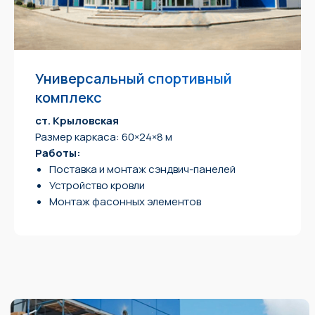
ООО «Логистика и Строительство»
Назначить время
Юридический адрес: 346518, Ростовская
пн-пт с 8:00 до 17:00
область, г. Шахты, ул.Дачная, д.329 к.2
Универсальный спортивный
Полевой переулок, 4, хутор Новоалександровка,
комплекс
ОГРН 99999999, ИНН 6155065795
Азовский район, Ростовская область
Политика конфиденциальности
ст. Крыловская
Размер каркаса: 60×24×8 м
Разработка сайта
Работы:
Поставка и монтаж сэндвич-панелей
Устройство кровли
Монтаж фасонных элементов
Проектно-строительная компания
«Логистика и строительство»